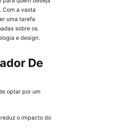
l para quem deseja
l. Com a vasta
er uma tarefa
lhadas sobre os
logia e design.
cador De
de optar por um
reduz o impacto do