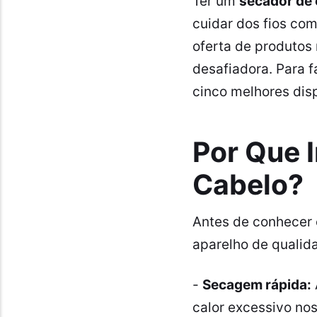
Ter um
secador de 
cuidar dos fios com
oferta de produtos
desafiadora. Para f
cinco melhores dis
Por Que 
Cabelo?
Antes de conhecer 
aparelho de qualid
-
Secagem rápida:
calor excessivo nos 