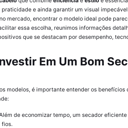
cabelo
que combine
eficiência
e
estilo
é essencia
 praticidade e ainda garantir um visual impecáve
 no mercado, encontrar o modelo ideal pode parec
acilitar essa escolha, reunimos informações deta
positivos que se destacam por desempenho, tecno
Investir Em Um Bom Se
os modelos, é importante entender os benefícios 
ade:
Além de economizar tempo, um secador eficiente 
fios.