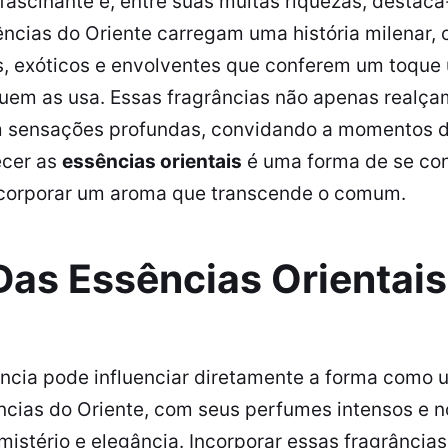
é fascinante e, entre suas muitas riquezas, destaca
ências do Oriente carregam uma história milenar
, exóticos e envolventes que conferem um toque ú
uem as usa. Essas fragrâncias não apenas realç
sensações profundas, convidando a momentos d
ecer as
essências orientais
é uma forma de se co
incorporar um aroma que transcende o comum.
Das Essências Orientai
ância pode influenciar diretamente a forma como
ncias do Oriente, com seus perfumes intensos e n
istério e elegância. Incorporar essas fragrâncias