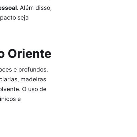
essoal
. Além disso,
pacto seja
o Oriente
oces e profundos.
iarias, madeiras
lvente. O uso de
únicos e