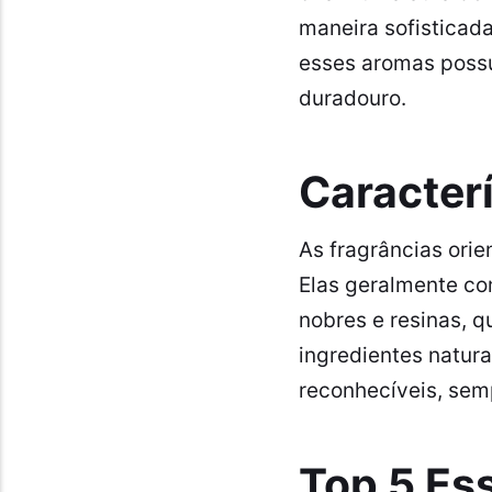
maneira sofisticada
esses aromas possu
duradouro.
Caracter
As fragrâncias ori
Elas geralmente co
nobres e resinas, 
ingredientes natur
reconhecíveis, sem
Top 5 Es