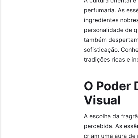
A cultura oriental 
perfumaria. As ess
ingredientes nobres
personalidade de q
também despertam 
sofisticação. Conh
tradições ricas e 
O Poder 
Visual
A escolha da fragr
percebida. As essê
criam uma aura de m