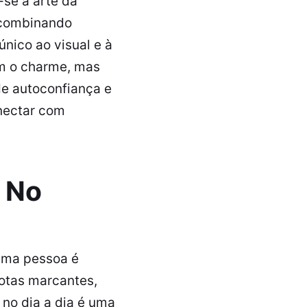
-se a arte da
, combinando
nico ao visual e à
am o charme, mas
e autoconfiança e
nectar com
s No
 uma pessoa é
otas marcantes,
 no dia a dia é uma