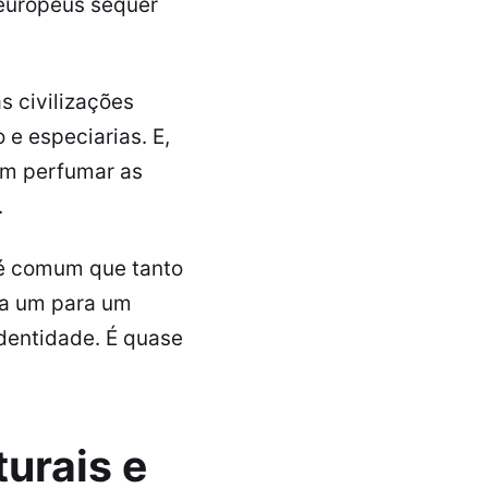
 europeus sequer
s civilizações
 e especiarias. E,
um perfumar as
.
 é comum que tanto
da um para um
identidade. É quase
urais e