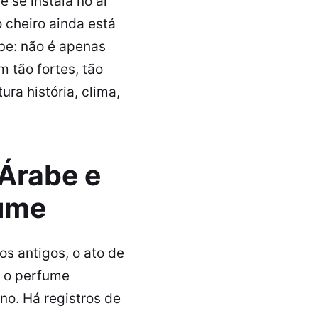
 se instala no ar
 cheiro ainda está
be: não é apenas
 tão fortes, tão
ra história, clima,
Árabe e
fume
s antigos, o ato de
, o perfume
no. Há registros de