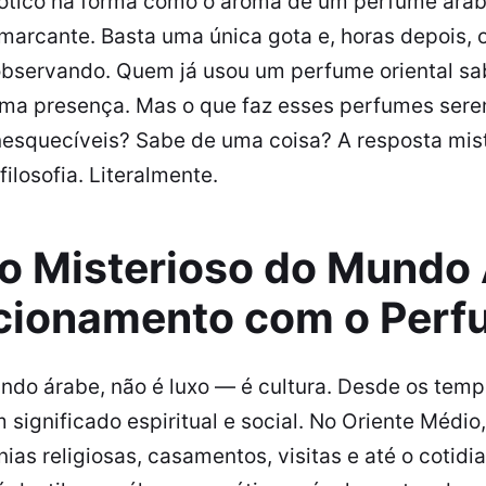
ótico na forma como o aroma de um perfume árabe
marcante. Basta uma única gota e, horas depois, o
e observando. Quem já usou um perfume oriental sa
uma presença. Mas o que faz esses perfumes serem
inesquecíveis? Sabe de uma coisa? A resposta mistu
ilosofia. Literalmente.
o Misterioso do Mundo 
cionamento com o Per
ndo árabe, não é luxo — é cultura. Desde os tempo
significado espiritual e social. No Oriente Médio
s religiosas, casamentos, visitas e até o cotidia