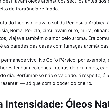
á destilavam óleos aromáticos séculos antes dos
ito de fragrância refinada.
ota do Incenso ligava o sul da Península Arábica à
sia, Roma. Por ela, circulavam ouro, mirra, olíbano
tos, viajava também o amor pelo aroma. Era com
até as paredes das casas com fumaças aromáticas
 permanece vivo. No Golfo Pérsico, por exemplo,
heres tenham coleções inteiras de perfumes, ca
o dia. Perfumar-se não é vaidade: é respeito, é 
presente” — só que com o poder do cheiro.
 Intensidade: Óleos Nat