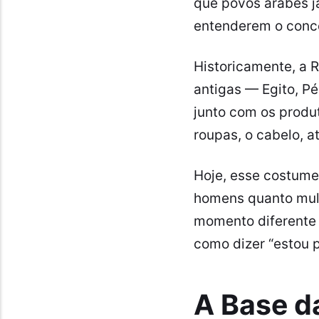
que povos árabes j
entenderem o conce
Historicamente, a R
antigas — Egito, Pér
junto com os produ
roupas, o cabelo, 
Hoje, esse costume
homens quanto mul
momento diferente d
como dizer “estou 
A Base da