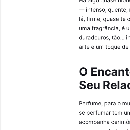
Há algo quase hipn
— intenso, quente, 
lá, firme, quase t
uma fragrância, é 
duradouros, tão... 
arte e um toque de f
O Encant
Seu Rela
Perfume, para o mu
se perfumar tem um 
acompanha cerimônia