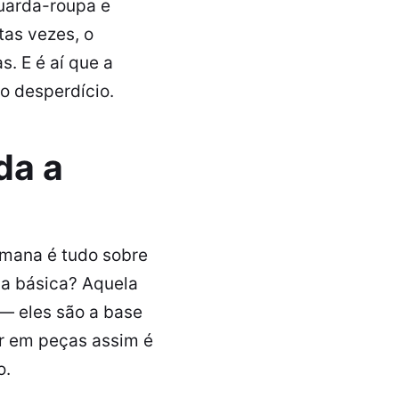
guarda-roupa e
tas vezes, o
. E é aí que a
o desperdício.
da a
mana é tudo sobre
ca básica? Aquela
— eles são a base
ir em peças assim é
o.